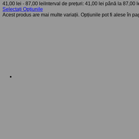
41,00
lei
-
87,00
lei
Interval de prețuri: 41,00 lei până la 87,00 l
Selectați Opțiunile
Acest produs are mai multe variații. Opțiunile pot fi alese în p