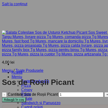
Salt la conținut
4,00
lei
Meniu
/
Toate Produsele
Acasă
Meniu
Sos de Roșii Picant
Toate Produsele
Pizza
Crispy
Paste
Cantitate Sos de Roșii Picant
Salate
Adaugă în coș
Sandwich și Panuozzo
Cartofi prăjiți