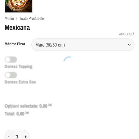
Meniu
/
Toate Produsele
Mexicana
ANULEAZĂ
Mărime Pizza
Doresc Topping
Doresc Extra Sos
Opțiuni selectate:
0,00
lei
Total:
0,00
lei
Cantitate Mexicana