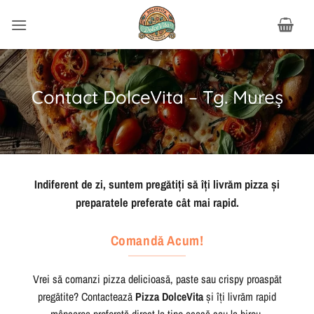
Salt
la
conținut
Contact DolceVita – Tg. Mureș
Indiferent de zi, suntem pregătiți să îți livrăm pizza și
preparatele preferate cât mai rapid.
Comandă Acum!
Vrei să comanzi
pizza
delicioasă, paste sau crispy proaspăt
pregătite? Contactează
Pizza DolceVita
și îți
livrăm
rapid
mâncarea preferată
direct la tine acasă sau la birou.