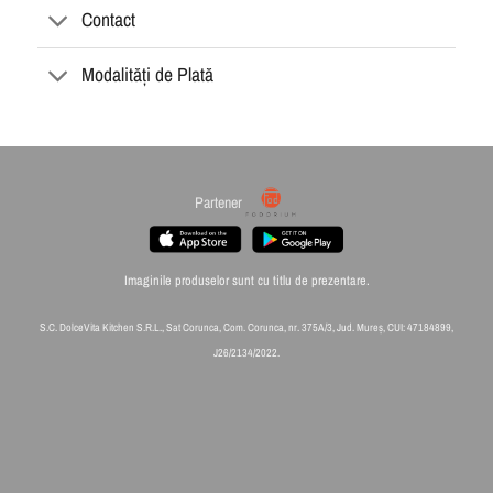
Contact
Modalități de Plată
Partener
Imaginile produselor sunt cu titlu de prezentare.
S.C. DolceVita Kitchen S.R.L., Sat Corunca, Com. Corunca, nr. 375A/3, Jud. Mureș, CUI: 47184899,
J26/2134/2022.