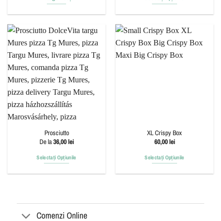
Prosciutto
XL Crispy Box
De la
36,00
lei
60,00
lei
Selectați Opțiunile
Selectați Opțiunile
Acest
produs
are
mai
multe
Comenzi Online
variații.