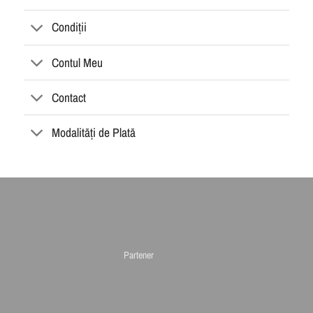
Opțiunile
Condiții
pot
fi
alese
Contul Meu
în
pagina
Contact
produsului.
Modalități de Plată
Partener