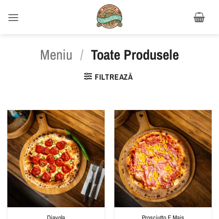
Salt
la
conținut
Meniu
/
Toate Produsele
FILTREAZĂ
Diavola
Prosciutto E Mais