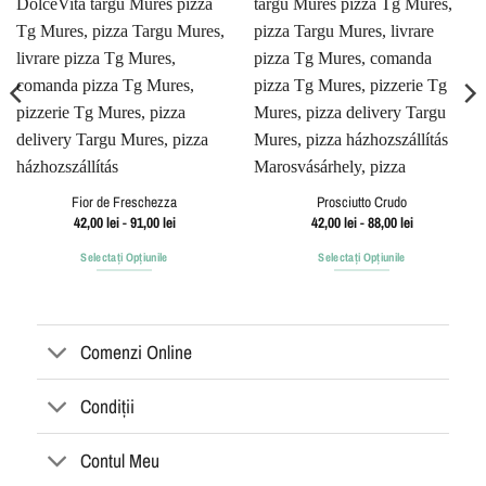
Fior de Freschezza
Prosciutto Crudo
Interval
Interval
42,00
lei
-
91,00
lei
42,00
lei
-
88,00
lei
de
de
prețuri:
prețuri:
Selectați Opțiunile
Selectați Opțiunile
42,00 lei
42,00 lei
până
până
Acest
Acest
la
la
produs
produs
91,00 lei
88,00 lei
are
are
Comenzi Online
mai
mai
multe
multe
variații.
variații.
Condiții
Opțiunile
Opțiunile
pot
pot
Contul Meu
fi
fi