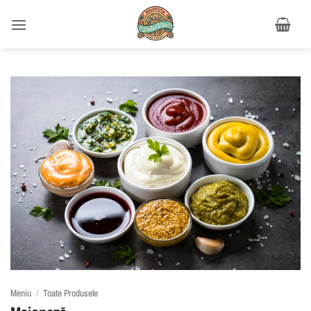
Salt
la
conținut
Meniu
/
Toate Produsele