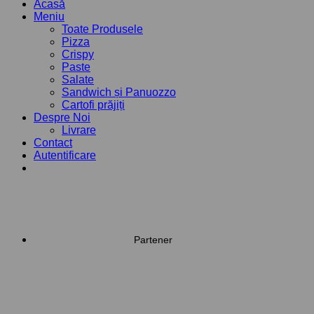
Acasă
Meniu
Toate Produsele
Pizza
Crispy
Paste
Salate
Sandwich și Panuozzo
Cartofi prăjiți
Despre Noi
Livrare
Contact
Autentificare
Partener